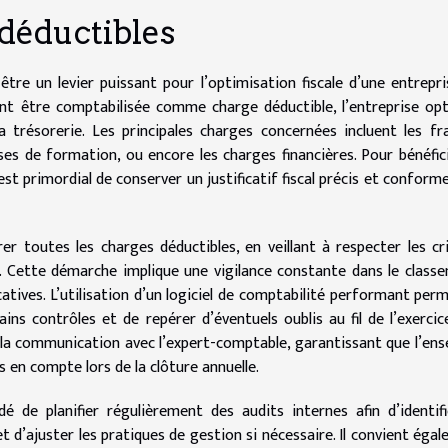
déductibles
tre un levier puissant pour l’optimisation fiscale d’une entrepri
nt être comptabilisée comme charge déductible, l’entreprise op
 trésorerie. Les principales charges concernées incluent les fr
enses de formation, ou encore les charges financières. Pour bénéfic
st primordial de conserver un justificatif fiscal précis et conform
r toutes les charges déductibles, en veillant à respecter les cr
ur. Cette démarche implique une vigilance constante dans le class
icatives. L’utilisation d’un logiciel de comptabilité performant per
ns contrôles et de repérer d’éventuels oublis au fil de l’exercic
s la communication avec l’expert-comptable, garantissant que l’en
is en compte lors de la clôture annuelle.
 de planifier régulièrement des audits internes afin d’identif
t d’ajuster les pratiques de gestion si nécessaire. Il convient éga