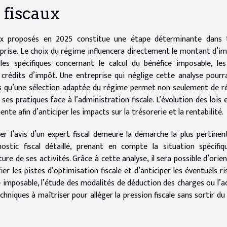
 fiscaux
aux proposés en 2025 constitue une étape déterminante dans 
prise. Le choix du régime influencera directement le montant d’i
les spécifiques concernant le calcul du bénéfice imposable, le
 crédits d’impôt. Une entreprise qui néglige cette analyse pourr
ors qu’une sélection adaptée du régime permet non seulement de r
ses pratiques face à l’administration fiscale. L’évolution des lois 
nte afin d’anticiper les impacts sur la trésorerie et la rentabilité.
ter l’avis d’un expert fiscal demeure la démarche la plus pertinen
ostic fiscal détaillé, prenant en compte la situation spécifi
ture de ses activités. Grâce à cette analyse, il sera possible d’orien
ier les pistes d’optimisation fiscale et d’anticiper les éventuels ri
 imposable, l’étude des modalités de déduction des charges ou l’a
hniques à maîtriser pour alléger la pression fiscale sans sortir du