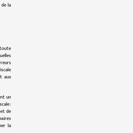
 de la
 toute
uelles
rreurs
iscale
nt aux
ent un
cale :
met de
naires
mer la