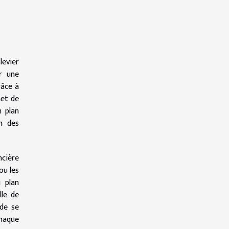
levier
ar une
râce à
met de
n plan
on des
ncière
ou les
u plan
lle de
 de se
haque