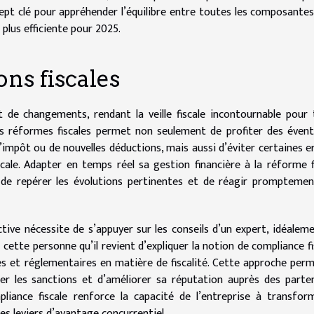
ept clé pour appréhender l’équilibre entre toutes les composantes
 plus efficiente pour 2025.
ons fiscales
t de changements, rendant la veille fiscale incontournable pour
es réformes fiscales permet non seulement de profiter des évent
’impôt ou de nouvelles déductions, mais aussi d’éviter certaines e
cale. Adapter en temps réel sa gestion financière à la réforme f
n de repérer les évolutions pertinentes et de réagir prompteme
tive nécessite de s’appuyer sur les conseils d’un expert, idéalem
cette personne qu’il revient d’expliquer la notion de compliance fis
ales et réglementaires en matière de fiscalité. Cette approche per
iter les sanctions et d’améliorer sa réputation auprès des parte
mpliance fiscale renforce la capacité de l’entreprise à transfor
les leviers d’avantage concurrentiel.