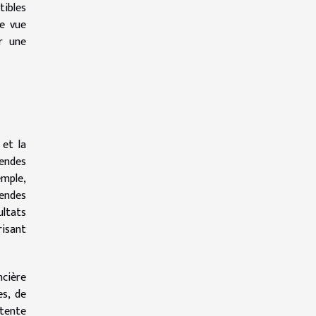
tibles
ne vue
r une
 et la
dendes
emple,
dendes
ultats
risant
ncière
es, de
étente