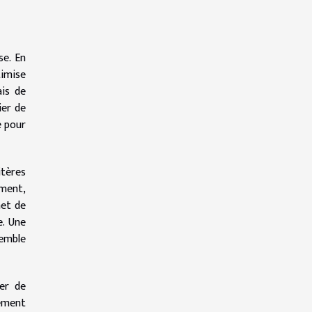
se. En
timise
ais de
ier de
e pour
itères
ement,
met de
e. Une
semble
ier de
lement