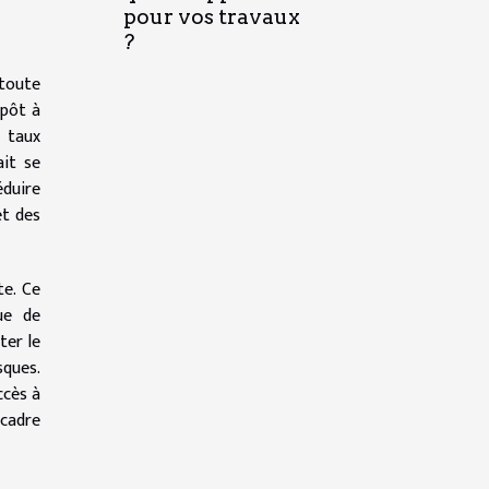
pour vos travaux
?
toute
mpôt à
s taux
ait se
éduire
et des
te. Ce
que de
ter le
sques.
ccès à
 cadre