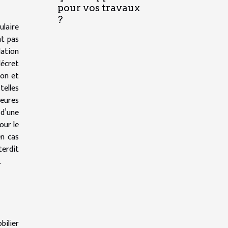
pour vos travaux
?
ulaire
nt pas
lation
décret
ion et
telles
jeures
 d’une
our le
en cas
terdit
.
bilier