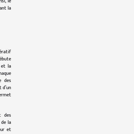
si, le
ant la
ératif
débute
 et la
haque
se des
t d’un
permet
t des
 de la
eur et