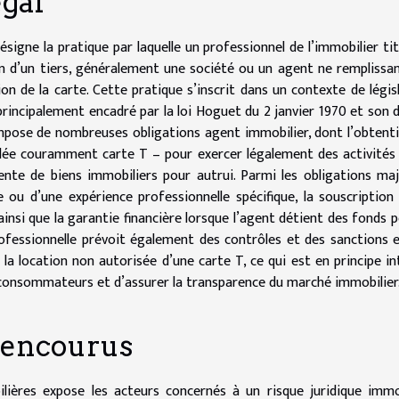
égal
signe la pratique par laquelle un professionnel de l’immobilier tit
n d’un tiers, généralement une société ou un agent ne remplissa
on de la carte. Cette pratique s’inscrit dans un contexte de légis
principalement encadré par la loi Hoguet du 2 janvier 1970 et son 
 impose de nombreuses obligations agent immobilier, dont l’obtent
elée couramment carte T – pour exercer légalement des activités 
vente de biens immobiliers pour autrui. Parmi les obligations ma
e ou d’une expérience professionnelle spécifique, la souscription
ainsi que la garantie financière lorsque l’agent détient des fonds p
ofessionnelle prévoit également des contrôles et des sanctions 
e la location non autorisée d’une carte T, ce qui est en principe in
es consommateurs et d’assurer la transparence du marché immobilier
s encourus
lières expose les acteurs concernés à un risque juridique immo