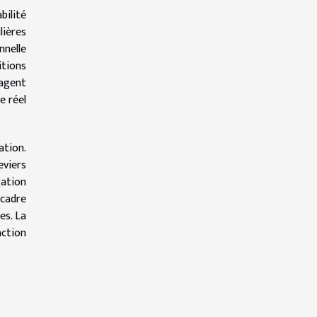
bilité
lières
nnelle
itions
’agent
e réel
ation.
eviers
gation
 cadre
es. La
action