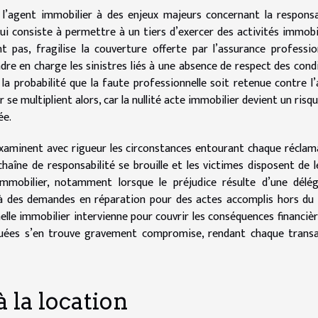
 l’agent immobilier à des enjeux majeurs concernant la responsa
 qui consiste à permettre à un tiers d’exercer des activités immobi
t pas, fragilise la couverture offerte par l’assurance professio
dre en charge les sinistres liés à une absence de respect des cond
 la probabilité que la faute professionnelle soit retenue contre l
 se multiplient alors, car la nullité acte immobilier devient un risqu
ée.
examinent avec rigueur les circonstances entourant chaque réclam
chaîne de responsabilité se brouille et les victimes disposent de l
immobilier, notamment lorsque le préjudice résulte d’une délé
é à des demandes en réparation pour des actes accomplis hors du
elle immobilier intervienne pour couvrir les conséquences financièr
liquées s’en trouve gravement compromise, rendant chaque trans
à la location