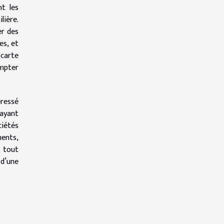
nt les
lière.
er des
es, et
carte
mpter
éressé
 ayant
ciétés
ments,
 tout
 d’une