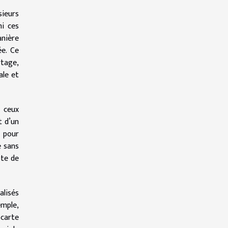
sieurs
mi ces
anière
ée. Ce
rtage,
ale et
à ceux
t d’un
 pour
e sans
pte de
alisés
emple,
 carte