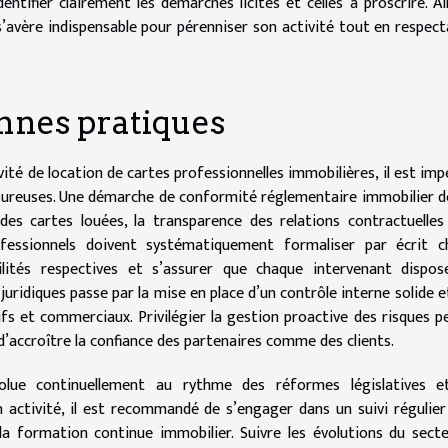
ntifier clairement les démarches licites et celles à proscrire. Ain
’avère indispensable pour pérenniser son activité tout en respect
nnes pratiques
ivité de location de cartes professionnelles immobilières, il est imp
oureuses. Une démarche de conformité réglementaire immobilier 
é des cartes louées, la transparence des relations contractuelles
rofessionnels doivent systématiquement formaliser par écrit c
bilités respectives et s’assurer que chaque intervenant dispo
juridiques passe par la mise en place d’un contrôle interne solide e
fs et commerciaux. Privilégier la gestion proactive des risques 
d’accroître la confiance des partenaires comme des clients.
olue continuellement au rythme des réformes législatives e
 activité, il est recommandé de s’engager dans un suivi régulier
s la formation continue immobilier. Suivre les évolutions du sect