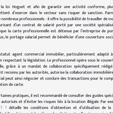
 la loi Hoguet et afin de garantir une activité conforme, plu
ettent d’exercer dans le secteur sans risquer de sanction. Par
 nombreux professionnels : il offre la possibilité de travailler de m
risant d’un contrat de salarié porté par une société spécialis
ue la carte professionnelle est détenue par l’entreprise de po
e plus, le portage salarial permet de bénéficier d’une couverture soci
 statut agent commercial immobilier, particulièrement adapté 
respectant la législation. Le professionnel opère sous le couver
le, grâce à un mandat de collaboration spécifiquement rédigé
ent reconnu par les autorités, autorise la collaboration immobilièr
ial peut ainsi négocier et conclure des transactions pour le com
ation de carte.
ertaines pratiques, il est recommandé de consulter des guides spéci
utorisés et d’éviter les risques liés à la location illégale. Par ex
 T ?
détaille les conditions d’obtention et d’utilisation de la