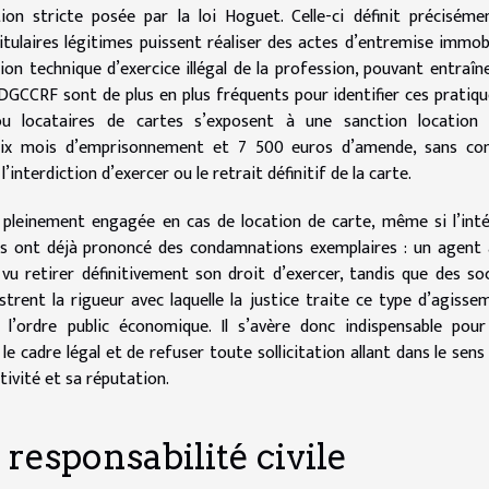
tion stricte posée par la loi Hoguet. Celle-ci définit préciséme
itulaires légitimes puissent réaliser des actes d’entremise immobi
ion technique d’exercice illégal de la profession, pouvant entraîn
DGCCRF sont de plus en plus fréquents pour identifier ces pratiqu
ou locataires de cartes s’exposent à une sanction location 
à six mois d’emprisonnement et 7 500 euros d’amende, sans co
nterdiction d’exercer ou le retrait définitif de la carte.
 pleinement engagée en cas de location de carte, même si l’int
çais ont déjà prononcé des condamnations exemplaires : un agent
 vu retirer définitivement son droit d’exercer, tandis que des so
strent la rigueur avec laquelle la justice traite ce type d’agisse
l’ordre public économique. Il s’avère donc indispensable pour
le cadre légal et de refuser toute sollicitation allant dans le sens
ctivité et sa réputation.
responsabilité civile