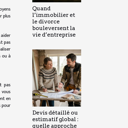
Quand
moyens
l’immobilier et
r plus
le divorce
bouleversent la
vie d’entreprise
 aider
st pas
aliser
s ou à
st pas
a vous
ent en
s pour
Devis détaillé ou
estimatif global :
quelle approche