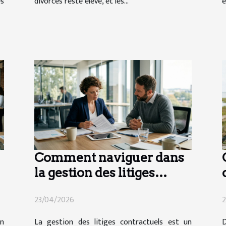
s
divorces reste élevé, et les...
e
Comment naviguer dans
la gestion des litiges
contractuels ?
23/04/2026
2
en
La gestion des litiges contractuels est un