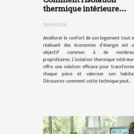
thermique intérieure
peut-elle transformer
18/04/2026
votre maison ?
Améliorer le confort de son logement tout 
réalisant des économies d’énergie est 
objectif commun à de nombreu
propriétaires. L’isolation thermique intérieu
offre une solution efficace pour transform
chaque pièce et valoriser son habitat
Découvrez comment cette technique peut...