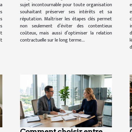
la
sujet incontournable pour toute organisation
e
s
souhaitant préserver ses intérêts et sa
is
réputation. Maîtriser les étapes clés permet
c
s
non seulement d’éviter des contentieux
i
et
coûteux, mais aussi d’optimiser la relation
d
nt
contractuelle sur le long terme....
l
d
Comment choisir entre