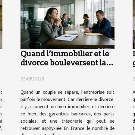
Quand l’immobilier et le
divorce bouleversent la
vie d’entreprise
05/08/2026
2
st
Quand un couple se sépare, l’entreprise suit
A
ux
parfois le mouvement. Car derrière le divorce,
q
ur
il y a souvent un bien immobilier, et derrière
c
es
ce bien, des garanties bancaires, des parts
q
à
sociales, et une trésorerie qui peut se
d
,
retrouver asphyxiée. En France, le nombre de
t