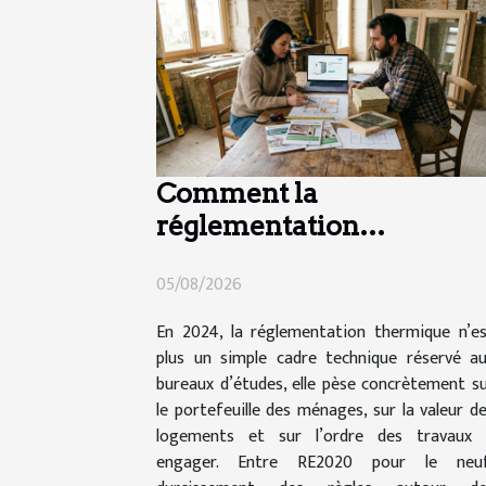
Comment la
réglementation
thermique impacte vos
05/08/2026
choix de travaux en 2024
En 2024, la réglementation thermique n’e
plus un simple cadre technique réservé a
bureaux d’études, elle pèse concrètement s
le portefeuille des ménages, sur la valeur d
logements et sur l’ordre des travaux 
engager. Entre RE2020 pour le neuf