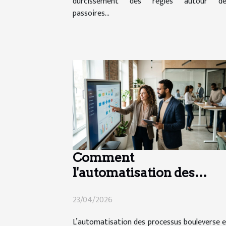
durcissement des règles autour de
passoires...
Comment
l'automatisation des
processus transforme-t-
23/04/2026
elle le secteur de l'emploi
?
L’automatisation des processus bouleverse 