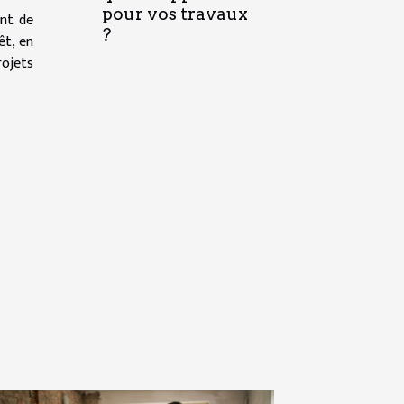
pour vos travaux
ont de
?
êt, en
rojets