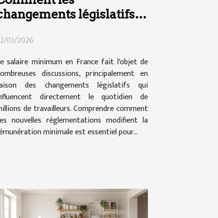
changements législatifs
impactent le salaire
2/03/2026
minimum en France ?
e salaire minimum en France fait l'objet de
ombreuses discussions, principalement en
raison des changements législatifs qui
nfluencent directement le quotidien de
illions de travailleurs. Comprendre comment
es nouvelles réglementations modifient la
émunération minimale est essentiel pour...