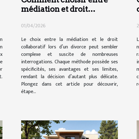
médiation et droit
collaboratif en cas de
01/04/2026
2
divorce ?
en
Le choix entre la médiation et le droit
L
un
collaboratif lors d’un divorce peut sembler
n
x
complexe et suscite de nombreuses
re
interrogations. Chaque méthode possède ses
i
er
spécificités, ses avantages et ses limites,
m
.
rendant la décision d’autant plus délicate.
c
Plongez dans cet article pour découvrir,
r
étape...