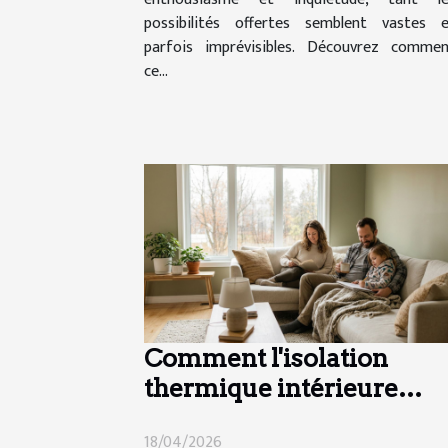
possibilités offertes semblent vastes 
parfois imprévisibles. Découvrez comme
ce...
Comment l'isolation
thermique intérieure
peut-elle transformer
18/04/2026
votre maison ?