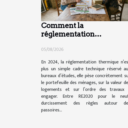
Comment la
réglementation
thermique impacte vos
05/08/2026
choix de travaux en 2024
En 2024, la réglementation thermique n’e
plus un simple cadre technique réservé a
bureaux d’études, elle pèse concrètement s
le portefeuille des ménages, sur la valeur d
logements et sur l’ordre des travaux 
engager. Entre RE2020 pour le neuf
durcissement des règles autour de
passoires...