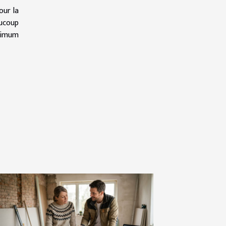
our la
aucoup
inimum