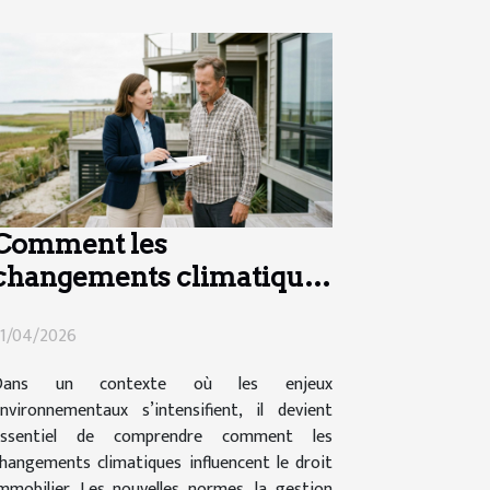
Comment les
changements climatiques
influencent-ils le droit
1/04/2026
immobilier ?
Dans un contexte où les enjeux
nvironnementaux s’intensifient, il devient
essentiel de comprendre comment les
hangements climatiques influencent le droit
mmobilier. Les nouvelles normes, la gestion