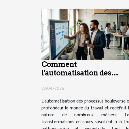
Comment
l'automatisation des
processus transforme-t-
23/04/2026
elle le secteur de l'emploi
?
L’automatisation des processus bouleverse 
profondeur le monde du travail et redéfinit 
nature de nombreux métiers. Le
transformations en cours suscitent à la fo
enthousiasme et inquiétude, tant le