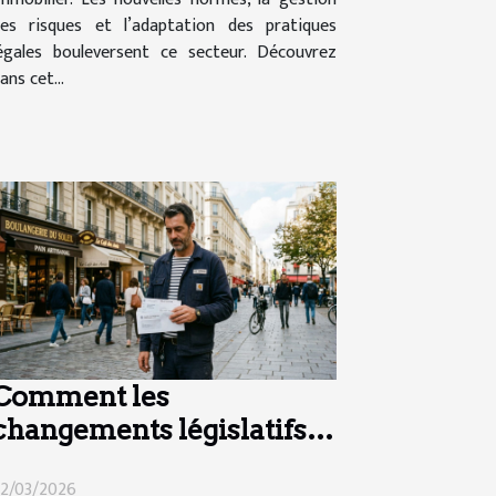
es risques et l’adaptation des pratiques
égales bouleversent ce secteur. Découvrez
ans cet...
Comment les
changements législatifs
impactent le salaire
2/03/2026
minimum en France ?