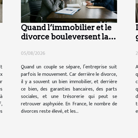
Quand l’immobilier et le
divorce bouleversent la
vie d’entreprise
05/08/2026
2
st
Quand un couple se sépare, l’entreprise suit
A
ux
parfois le mouvement. Car derrière le divorce,
q
ur
il y a souvent un bien immobilier, et derrière
c
es
ce bien, des garanties bancaires, des parts
q
à
sociales, et une trésorerie qui peut se
d
,
retrouver asphyxiée. En France, le nombre de
t
s
divorces reste élevé, et les...
e