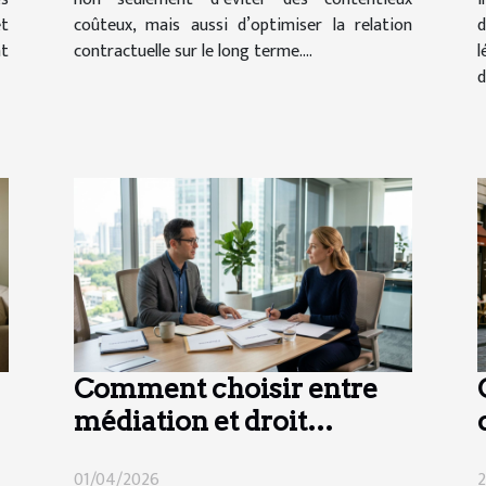
et
coûteux, mais aussi d’optimiser la relation
d
nt
contractuelle sur le long terme....
l
d
Comment choisir entre
médiation et droit
collaboratif en cas de
01/04/2026
2
divorce ?