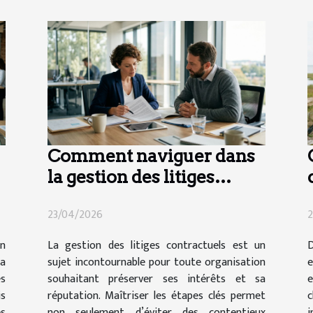
Comment naviguer dans
la gestion des litiges
contractuels ?
23/04/2026
2
en
La gestion des litiges contractuels est un
la
sujet incontournable pour toute organisation
e
s
souhaitant préserver ses intérêts et sa
is
réputation. Maîtriser les étapes clés permet
c
s
non seulement d’éviter des contentieux
i