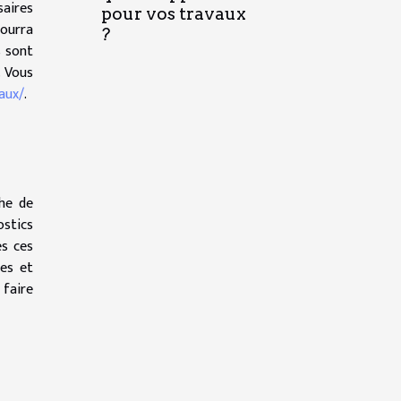
saires
pour vos travaux
pourra
?
s sont
. Vous
aux/
.
che de
ostics
es ces
ges et
 faire