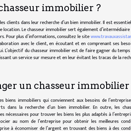
n chasseur immobilier ?
es clients dans leur recherche d’un bien immobilier. Il est essentie
 de location. Le chasseur immobilier sert également d’intermédiaire
ers. Pour plus d’informations, consultez le site
www.travauxassistan
llaboration avec le client, en écoutant et en comprenant ses beso
 lui. L’objectif du chasseur immobilier est de faire gagner du temps
ssant un service sur mesure et en leur évitant les tracas de la rec
ager un chasseur immobilier
es biens immobiliers qui conviennent aux besoins de l’entreprise
s dans la recherche d’un bien immobilier. En outre, les chas
es nécessaires pour trouver les biens les plus adaptés à l’entrepri
ocier au nom de l’entreprise pour obtenir les meilleures cond
eprise à économiser de l’argent en trouvant des biens à des cond