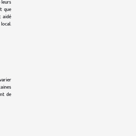
 leurs
nt que
t aidé
local.
varier
taines
ant de