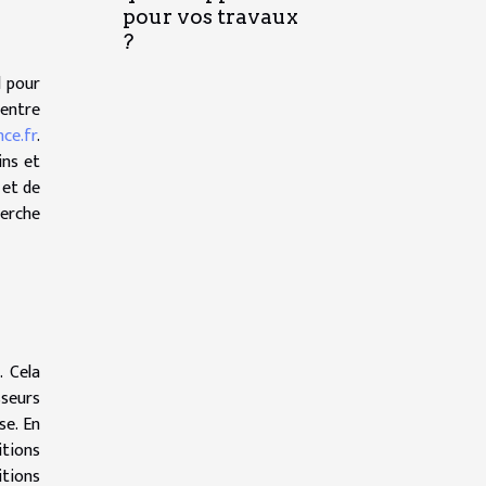
pour vos travaux
?
l pour
 entre
ce.fr
.
ins et
 et de
herche
. Cela
seurs
se. En
itions
itions