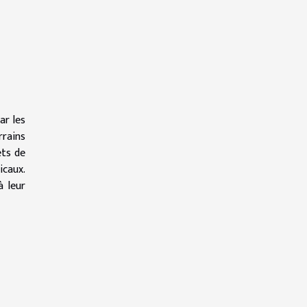
r
ar les
rrains
ets de
icaux.
à leur