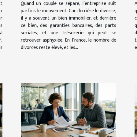
st
Quand un couple se sépare, l’entreprise suit
A
ux
parfois le mouvement. Car derrière le divorce,
q
ur
il y a souvent un bien immobilier, et derrière
c
es
ce bien, des garanties bancaires, des parts
q
à
sociales, et une trésorerie qui peut se
d
,
retrouver asphyxiée. En France, le nombre de
t
s
divorces reste élevé, et les...
e