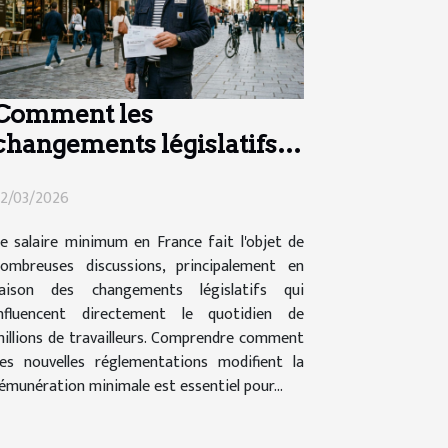
Comment les
changements législatifs
impactent le salaire
2/03/2026
minimum en France ?
e salaire minimum en France fait l'objet de
ombreuses discussions, principalement en
raison des changements législatifs qui
nfluencent directement le quotidien de
illions de travailleurs. Comprendre comment
es nouvelles réglementations modifient la
émunération minimale est essentiel pour...