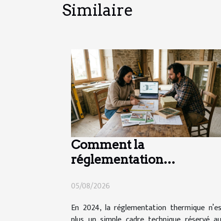
Similaire
Comment la
réglementation
thermique impacte vos
05/08/2026
choix de travaux en 2024
En 2024, la réglementation thermique n’e
plus un simple cadre technique réservé a