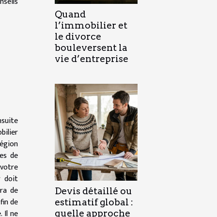
nseils
Quand
l’immobilier et
le divorce
bouleversent la
vie d’entreprise
nsuite
bilier
région
les de
 votre
 doit
tra de
Devis détaillé ou
fin de
estimatif global :
 Il ne
quelle approche