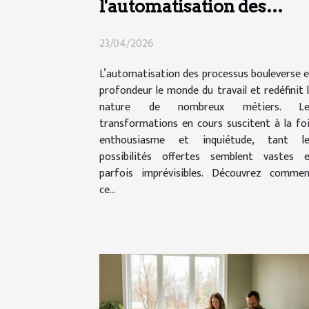
l'automatisation des
processus transforme-t-
23/04/2026
elle le secteur de l'emploi
?
L’automatisation des processus bouleverse 
profondeur le monde du travail et redéfinit 
nature de nombreux métiers. Le
transformations en cours suscitent à la fo
enthousiasme et inquiétude, tant le
possibilités offertes semblent vastes 
parfois imprévisibles. Découvrez comme
ce...