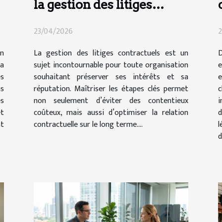
la gestion des litiges
contractuels ?
23/04/2026
2
en
La gestion des litiges contractuels est un
la
sujet incontournable pour toute organisation
e
s
souhaitant préserver ses intérêts et sa
is
réputation. Maîtriser les étapes clés permet
c
s
non seulement d’éviter des contentieux
i
et
coûteux, mais aussi d’optimiser la relation
d
nt
contractuelle sur le long terme....
l
d