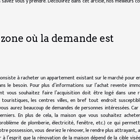
 savez vous y prendre. Découvrez dans cet article, nos meilleurs co
 zone où la demande est
consiste à racheter un appartement existant sur le marché pour e
ans le besoin. Pour plus d’informations sur l’achat revente immo
nt vous souhaitez faire l’acquisition doit être logé dans une 
 touristiques, les centres villes, en bref tout endroit susceptib
 vous aurez beaucoup de demandes de personnes intéressées. Car
rniers. En plus de cela, la maison que vous souhaitez acheter
oblème de plomberie, électricité, fenêtre, etc.) ce qui permet
votre possession, vous devriez le rénover, le rendre plus attrayant, a
 à l’esprit que la rénovation de la maison dépend de la cible visée.