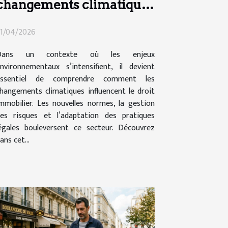
changements climatiques
influencent-ils le droit
1/04/2026
immobilier ?
Dans un contexte où les enjeux
nvironnementaux s’intensifient, il devient
essentiel de comprendre comment les
hangements climatiques influencent le droit
mmobilier. Les nouvelles normes, la gestion
es risques et l’adaptation des pratiques
égales bouleversent ce secteur. Découvrez
ans cet...