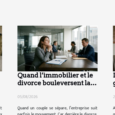
Quand l’immobilier et le
divorce bouleversent la
vie d’entreprise
05/08/2026
2
st
Quand un couple se sépare, l’entreprise suit
A
ux
parfois le mouvement. Car derrière le divorce,
q