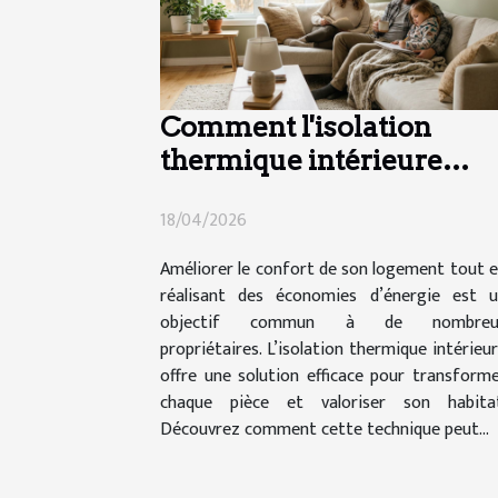
Comment l'isolation
thermique intérieure
peut-elle transformer
18/04/2026
votre maison ?
Améliorer le confort de son logement tout 
réalisant des économies d’énergie est 
objectif commun à de nombreu
propriétaires. L’isolation thermique intérieu
offre une solution efficace pour transform
chaque pièce et valoriser son habitat
Découvrez comment cette technique peut...