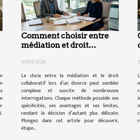
Comment choisir entre
médiation et droit
collaboratif en cas de
01/04/2026
2
divorce ?
en
Le choix entre la médiation et le droit
L
un
collaboratif lors d’un divorce peut sembler
n
x
complexe et suscite de nombreuses
re
interrogations. Chaque méthode possède ses
i
er
spécificités, ses avantages et ses limites,
m
.
rendant la décision d’autant plus délicate.
c
Plongez dans cet article pour découvrir,
r
étape...